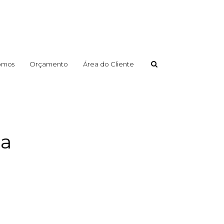
omos
Orçamento
Área do Cliente
na