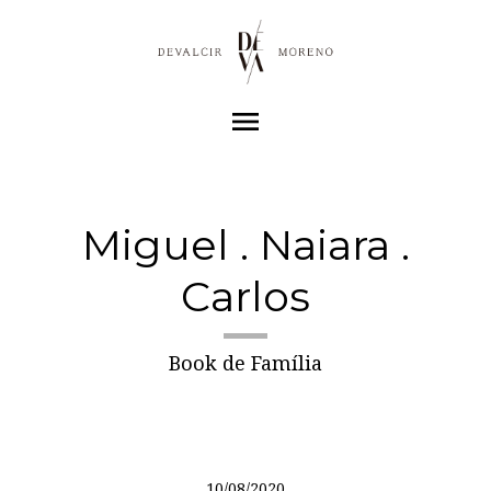
menu
Miguel . Naiara .
Carlos
Book de Família
10/08/2020