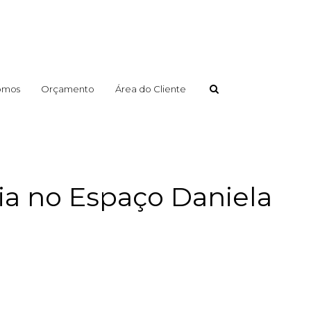
omos
Orçamento
Área do Cliente
via no Espaço Daniela