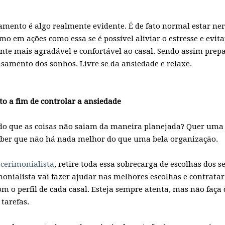
amento é algo realmente evidente. É de fato normal estar n
o em ações como essa se é possível aliviar o estresse e evit
e mais agradável e confortável ao casal. Sendo assim prepa
asamento dos sonhos. Livre se da ansiedade e relaxe.
o a fim de controlar a ansiedade
o que as coisas não saiam da maneira planejada? Quer uma 
ber que não há nada melhor do que uma bela organização.
a
cerimonialista
, retire toda essa sobrecarga de escolhas dos s
onialista vai fazer ajudar nas melhores escolhas e contrata
om o perfil de cada casal. Esteja sempre atenta, mas não faça 
tarefas.