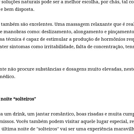
soluções naturais pode ser a melhor escolha, por chás, tal 
 e bem disposta.
s também são excelentes. Uma massagem relaxante que é rea
e manobras como: deslizamento, alongamento e pinçamento
sa técnica é capaz de estimular a produção de hormônios res
er sintomas como irritabilidade, falta de concentração, ten
e não procure substâncias e dosagens muito elevadas, neste
médico.
noite “solteiros"
ra um drink, um jantar romântico, boas risadas e muita cum
ssos. Vocês também podem visitar aquele lugar especial, re
última noite de ''solteiros'' vai ser uma experiência maravil