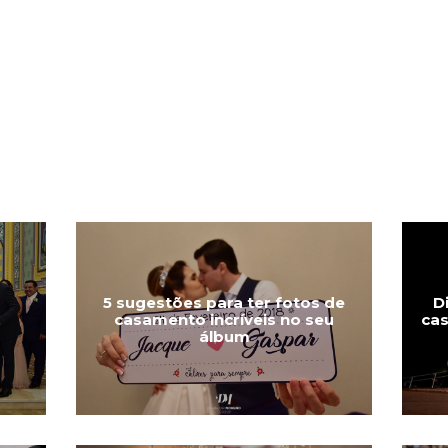
5 sugestões para ter fotos de
D
casamento incríveis no seu
cas
álbum