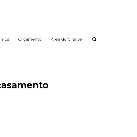
omos
Orçamento
Área do Cliente
 casamento