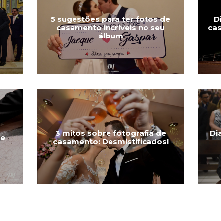
5 sugestões para ter fotos de
D
casamento incríveis no seu
cas
álbum
3 mitos sobre fotografia de
Di
de
casamento: Desmistificados!