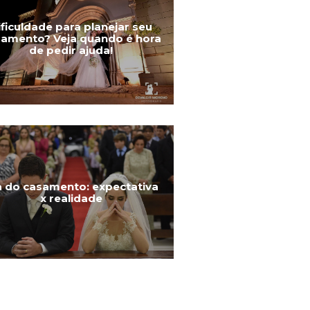
ificuldade para planejar seu
amento? Veja quando é hora
de pedir ajuda!
a do casamento: expectativa
x realidade